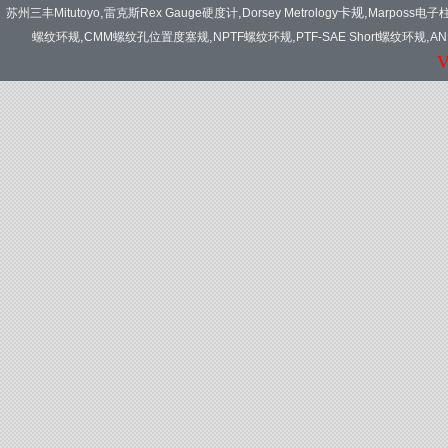
,
,
卡规
,
苏州三丰Mitutoyo
雷克斯Rex Gauge硬度计
Dorsey Metrology
Marposs电子
,
,
,
,
螺纹环规
CMM螺纹孔位置度塞规
NPTF螺纹环规
PTF-SAE Short螺纹环规
A
V