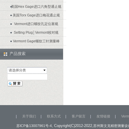
美国Hex Gage进口六角型通止规
美国Torx Gage进口梅花通止规
Vermont进口螺纹孔定位塞规
Setting Plug│Vermont校对规
Vermont Gage螺纹三针测量棒
产品搜索
请选择分类
|
关于我们
|
联系方式
|
客户留言
|
友情链接
|
Ver
, Copyright(C)2012-2022,
苏ICP备13007961号-4
苏州斯文克精密测量设