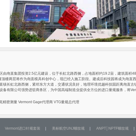
由甪直集团投资2.5亿元建设，位于长虹北路西侧，占地面积约19.2亩，建筑面积480
B幢顶楼两层将作为甪直模具科创中心，现已经入施工阶段。建成后科技园将成为甪直
直镇长虹北路西侧，紧邻东方大道，交通状况良好，地理环境优越科技园距离甪直古镇
设备有限公司强势进驻商务区，为中国高端制造业提供全方位的进口量规服务，将Vermo
克精密测量
Vermont Gage代理商
VTG量规总代理
Vermont进口针规套装
|
美标航空UNJ螺纹规
|
ANPT│NPTF螺纹规
|