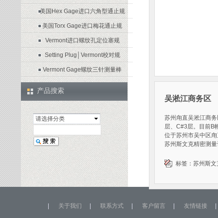
美国Hex Gage进口六角型通止规
美国Torx Gage进口梅花通止规
Vermont进口螺纹孔定位塞规
Setting Plug│Vermont校对规
Vermont Gage螺纹三针测量棒
产品搜索
吴淞江商务区
苏州甪直吴淞江商务区
请选择分类
层、C#3层。目前
位于苏州市吴中区甪
苏州斯文克精密测量
标签：
苏州斯文
|
关于我们
|
联系方式
|
客户留言
|
友情链接
|