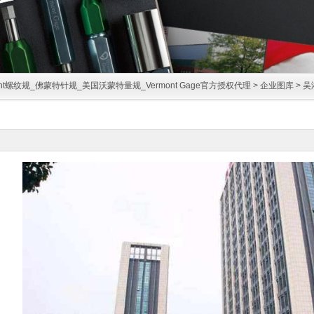
ont螺纹规_佛蒙特针规_美国沃蒙特量规_Vermont Gage官方授权代理
>
企业图库
> 