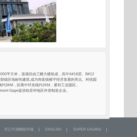
00平方米，该项目由三幢大楼组成，其中A#18层、B#12
西部镇区地标性建筑,成为甪直镇楼宇经济发展的亮点。科技园
约3KM，距离中环东线约2KM，紧邻工业园区。
nt Gage提供给苏州地区外资制造企业。
开口可调螺纹环规
|
ENGLISH
|
SUPER GAGING
|