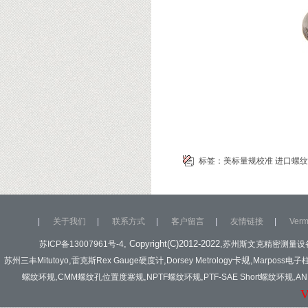
标签：
美标量规校准
进口螺纹
|
关于我们
|
联系方式
|
客户留言
|
友情链接
|
Ver
, Copyright(C)2012-2022,
苏ICP备13007961号-4
苏州斯文克精密测量设
,
,
卡规
,
苏州三丰Mitutoyo
雷克斯Rex Gauge硬度计
Dorsey Metrology
Marposs电子
,
,
,
,
螺纹环规
CMM螺纹孔位置度塞规
NPTF螺纹环规
PTF-SAE Short螺纹环规
A
V