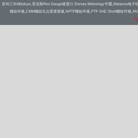
,
,
卡规
,
苏州三丰Mitutoyo
雷克斯Rex Gauge硬度计
Dorsey Metrology
Marposs电子
,
,
,
,
螺纹环规
CMM螺纹孔位置度塞规
NPTF螺纹环规
PTF-SAE Short螺纹环规
A
V