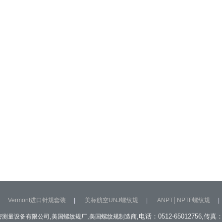
Vermont进口针规套装
|
美标航空UNJ螺纹规
|
ANPT│NPTF螺纹规
|
,
,
,电话：0512-65012756,传真：0
密测量设备有限公司
美国螺纹规厂
美国螺纹规制造商