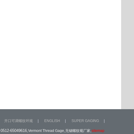
开口可调螺纹环规
|
ENGLISH
|
SUPER GAGING
|
512-65049616,
,
,
Vermont Thread Gage
无锡螺纹规厂家
sitemap