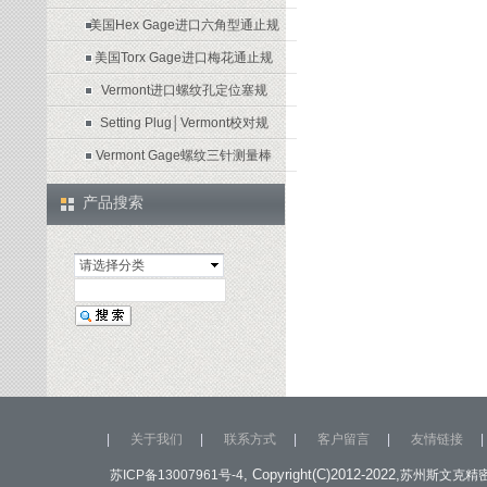
美国Hex Gage进口六角型通止规
美国Torx Gage进口梅花通止规
Vermont进口螺纹孔定位塞规
Setting Plug│Vermont校对规
Vermont Gage螺纹三针测量棒
产品搜索
请选择分类
|
关于我们
|
联系方式
|
客户留言
|
友情链接
|
, Copyright(C)2012-2022,
苏ICP备13007961号-4
苏州斯文克精