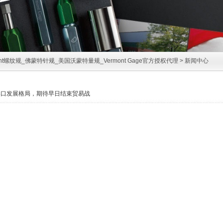
ont螺纹规_佛蒙特针规_美国沃蒙特量规_Vermont Gage官方授权代理
>
新闻中心
港口发展格局，期待早日结束贸易战